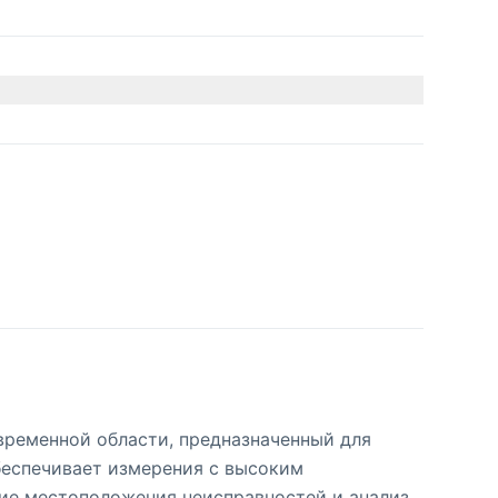
временной области, предназначенный для
беспечивает измерения с высоким
ние местоположения неисправностей и анализ