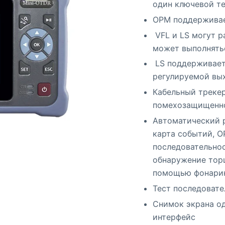
один ключевой т
OPM поддерживае
VFL и LS могут р
может выполнять
LS поддерживает
регулируемой вы
Кабельный трекер
помехозащищенн
Автоматический 
карта событий, O
последовательнос
обнаружение торц
помощью фонари
Тест последовате
Снимок экрана о
интерфейс