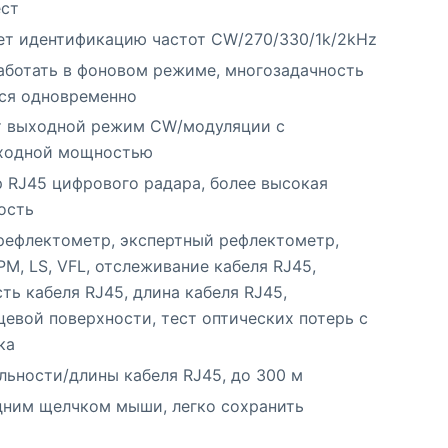
ест
т идентификацию частот CW/270/330/1k/2kHz
аботать в фоновом режиме, многозадачность
ся одновременно
 выходной режим CW/модуляции с
ходной мощностью
 RJ45 цифрового радара, более высокая
ость
рефлектометр, экспертный рефлектометр,
PM, LS, VFL, отслеживание кабеля RJ45,
ть кабеля RJ45, длина кабеля RJ45,
евой поверхности, тест оптических потерь с
ка
льности/длины кабеля RJ45, до 300 м
дним щелчком мыши, легко сохранить