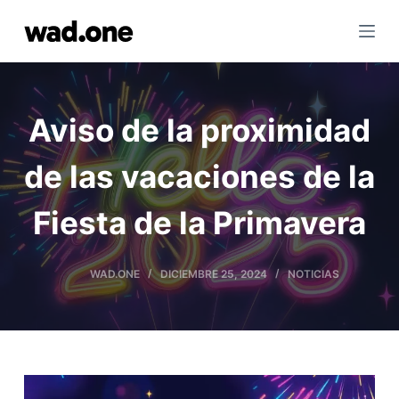
I
r
a
l
c
Aviso de la proximidad
o
n
de las vacaciones de la
t
e
Fiesta de la Primavera
n
i
d
WAD.ONE
DICIEMBRE 25, 2024
NOTICIAS
o