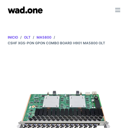
I
r
a
l
c
INICIO
/
OLT
/
MA5800
/
o
CSHF XGS-PON GPON COMBO BOARD H901 MA5800 OLT
n
t
e
n
i
d
o