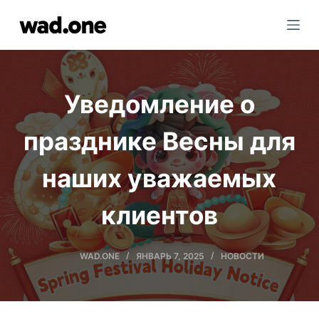
П
е
р
е
й
Уведомление о
т
и
празднике Весны для
к
с
наших уважаемых
о
д
клиентов
е
р
ж
WAD.ONE
ЯНВАРЬ 7, 2025
НОВОСТИ
а
н
и