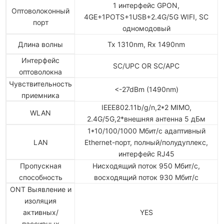
1 интерфейс GPON,
Оптоволоконный
4GE+1POTS+1USB+2.4G/5G WIFI, SC
порт
одномодовый
Длина волны
Tx 1310nm, Rx 1490nm
Интерфейс
SC/UPC OR SC/APC
оптоволокна
Чувствительность
<-27dBm (1490nm)
приемника
IEEE802.11b/g/n,2*2 MIMO,
WLAN
2.4G/5G,2*внешняя антенна 5 дБм
1*10/100/1000 Мбит/с адаптивный
LAN
Ethernet-порт, полный/полудуплекс,
интерфейс RJ45
Пропускная
Нисходящий поток 950 Мбит/с,
способность
восходящий поток 930 Мбит/с
ONT Выявление и
изоляция
активных/
YES
пассивных