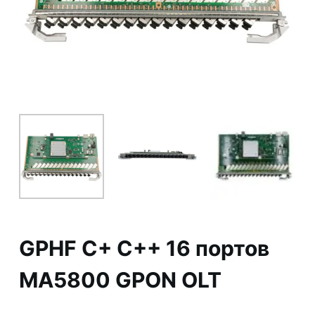
ю
GPHF C+ C++ 16 портов
MA5800 GPON OLT