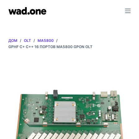
П
е
р
е
й
ДОМ
/
OLT
/
MA5800
/
т
GPHF C+ C++ 16 ПОРТОВ MA5800 GPON OLT
и
к
с
о
д
е
р
ж
а
н
и