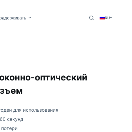
оддерживать
RU
оконно-оптический
азъем
оден для использования
60 секунд
 потери