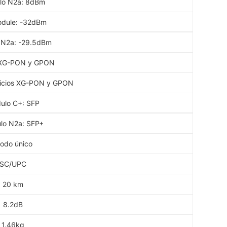
lo N2a: 8dBm
dule: -32dBm
 N2a: -29.5dBm
XG-PON y GPON
vicios XG-PON y GPON
ulo C+: SFP
lo N2a: SFP+
odo único
SC/UPC
20 km
8.2dB
1.46kg