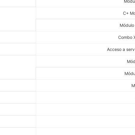
Módu
C+ Mo
Módulo
Combo 
Acceso a ser
Mód
Módu
M