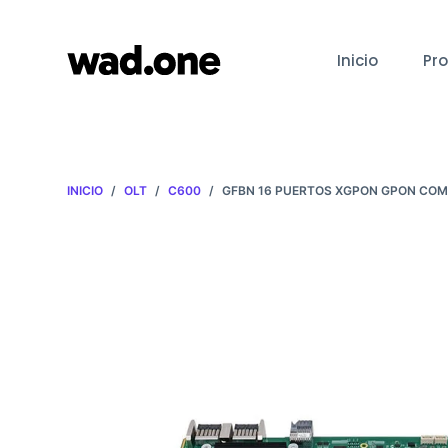
I
r
Inicio
Pr
a
l
c
o
n
INICIO
/
OLT
/
C600
/
GFBN 16 PUERTOS XGPON GPON COM
t
e
n
i
d
o