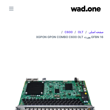
پ
ر
ش
ب
ه
صفحه اصلی
/
OLT
/
C600
/
م
GFBN 16 پورت XGPON GPON COMBO C600 OLT
ح
ت
و
ا