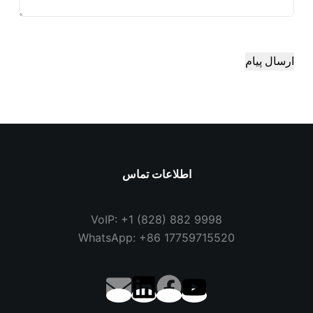
ارسال پیام
اطلاعات تماس
VoIP: +1 (828) 882 9998
WhatsApp: +86 17759715520