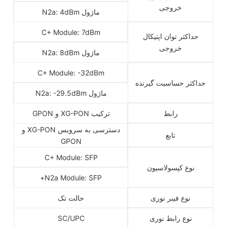
خروجی
ماژول N2a: 4dBm
C+ Module: 7dBm
حداکثر توان اپتیکال
خروجی
ماژول N2a: 8dBm
C+ Module: -32dBm
حداکثر حساسیت گیرنده
ماژول N2a: -29.5dBm
رابط
ترکیب XG-PON و GPON
دسترسی به سرویس XG-PON و
تابع
GPON
C+ Module: SFP
نوع کپسولاسیون
N2a Module: SFP+
نوع فیبر نوری
حالت تک
نوع رابط نوری
SC/UPC