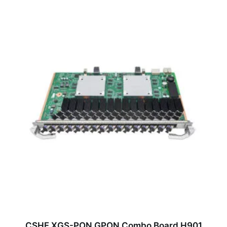
CSHF XGS-PON GPON Combo Board H901