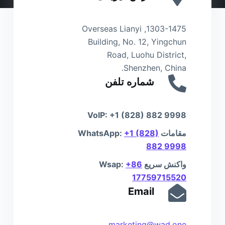
1303-1475, Overseas Lianyi
Building, No. 12, Yingchun
Road, Luohu District,
Shenzhen, China.
شماره تلفن
VoIP: +1 (828) 882 9998
مقامات WhatsApp:
+1 (828)
882 9998
واکنش سریع Wsap:
+86
17759715520
Email
marketing@wad.one