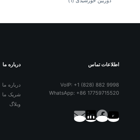
1
دوربین خورشیدی
1
محصول
اطلاعات تماس
درباره ما
VoIP: +1 (828) 882 9998
درباره ما
WhatsApp: +86 17759715520
شریک ما
وبلاگ