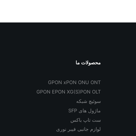
محصولات ما
GPON xPON ONU ONT
GPON EPON XG(S)PON OLT
سوئیچ شبکه
ماژول های SFP
ست تاپ باکس
لوازم جانبی فیبر نوری