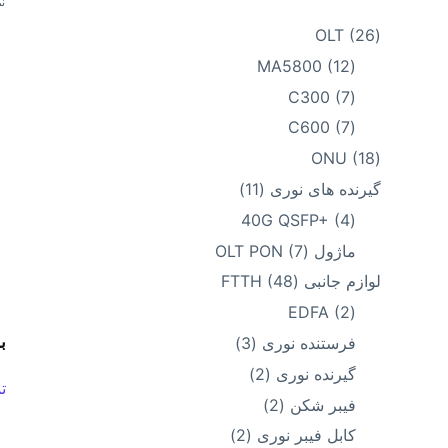
نم
26
OLT
26
محصول
12
MA5800
12
محصول
7
C300
7
محصول
7
C600
7
محصول
18
ONU
18
محصول
11
گیرنده های نوری
11
محصول
4
40G QSFP+
4
محصول
7
ماژول OLT PON
7
محصول
48
لوازم جانبی FTTH
48
محصول
2
EDFA
2
محصول
3
بر
فرستنده نوری
3
محصول
2
گیرنده نوری
2
ت
محصول
2
فیبر شکن
2
محصول
2
کابل فیبر نوری
2