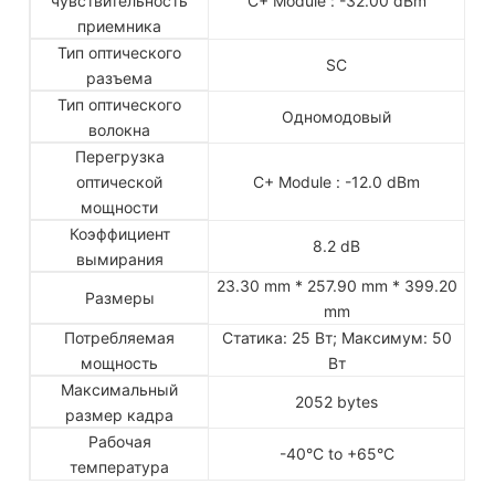
чувствительность
C+ Module : -32.00 dBm
приемника
Тип оптического
SC
разъема
Тип оптического
Одномодовый
волокна
Перегрузка
оптической
C+ Module : -12.0 dBm
мощности
Коэффициент
8.2 dB
вымирания
23.30 mm * 257.90 mm * 399.20
Размеры
mm
Потребляемая
Статика: 25 Вт; Максимум: 50
мощность
Вт
Максимальный
2052 bytes
размер кадра
Рабочая
-40°C to +65°C
температура