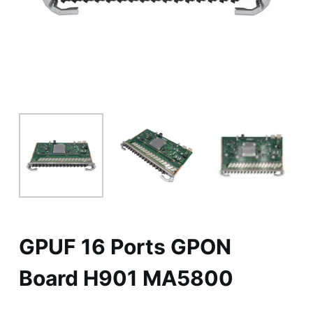
ю
GPUF 16 Ports GPON
Board H901 MA5800